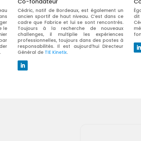
Co-fondateur
Co
veau
Cédric, natif de Bordeaux, est également un
Èg
ans
ancien sportif de haut niveau. C’est dans ce
di
ger
cadre que Fabrice et lui se sont rencontrés.
Cé
e le
Toujours à la recherche de nouveaux
mét
ier
challenges, il multiplie les expériences
fo
par
professionnelles, toujours dans des postes à
der
responsabilités. Il est aujourd’hui Directeur
.
Général de
TIE Kinetix
.