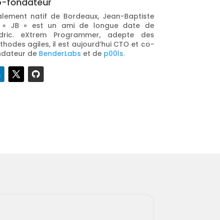
-fondateur
alement natif de Bordeaux, Jean-Baptiste
t « JB » est un ami de longue date de
dric. eXtrem Programmer, adepte des
hodes agiles, il est aujourd’hui CTO et co-
ndateur de
BenderLabs
et de
p00ls.